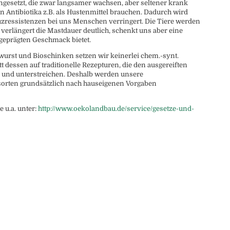
ngesetzt, die zwar langsamer wachsen, aber seltener krank
 Antibiotika z.B. als Hustenmittel brauchen. Dadurch wird
uzressistenzen bei uns Menschen verringert. Die Tiere werden
s verlängert die Mastdauer deutlich, schenkt uns aber eine
sgeprägten Geschmack bietet.
owurst und Bioschinken setzen wir keinerlei chem.-synt.
 dessen auf traditionelle Rezepturen, die den ausgereiften
und unterstreichen. Deshalb werden unsere
orten grundsätzlich nach hauseigenen Vorgaben
 u.a. unter:
http://www.oekolandbau.de/service/gesetze-und-
et 2
Footer Widget 3
Footer Widget 4
Foot