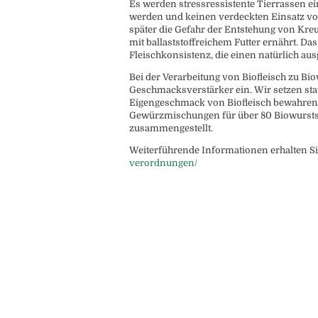
Es werden stressressistente Tierrassen ei
werden und keinen verdeckten Einsatz von
später die Gefahr der Entstehung von Kre
mit ballaststoffreichem Futter ernährt. Da
Fleischkonsistenz, die einen natürlich au
Bei der Verarbeitung von Biofleisch zu Bi
Geschmacksverstärker ein. Wir setzen statt
Eigengeschmack von Biofleisch bewahren 
Gewürzmischungen für über 80 Biowursts
zusammengestellt.
Weiterführende Informationen erhalten Sie
verordnungen/
Footer Widget 1
Footer Widg