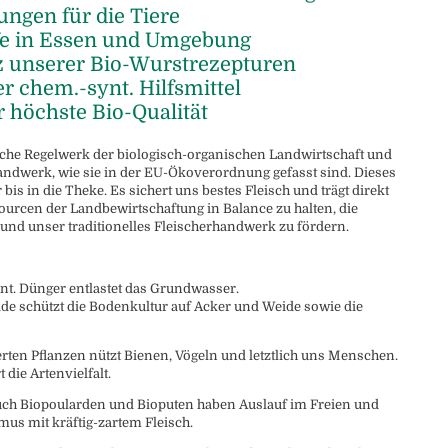
ngen für die Tiere
fe in Essen und Umgebung
z unserer Bio-Wurstrezepturen
r chem.-synt. Hilfsmittel
r höchste Bio-Qualität
che Regelwerk der biologisch-organischen Landwirtschaft und
Handwerk, wie sie in der EU-Ökoverordnung gefasst sind. Dieses
s in die Theke. Es sichert uns bestes Fleisch und trägt direkt
sourcen der Landbewirtschaftung in Balance zu halten, die
 und unser traditionelles Fleischerhandwerk zu fördern.
nt. Dünger entlastet das Grundwasser.
de schützt die Bodenkultur auf Acker und Weide sowie die
ten Pflanzen nützt Bienen, Vögeln und letztlich uns Menschen.
die Artenvielfalt.
uch Biopoularden und Bioputen haben Auslauf im Freien und
us mit kräftig-zartem Fleisch.